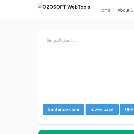
Home
About U
Sentence case
lower case
UPP