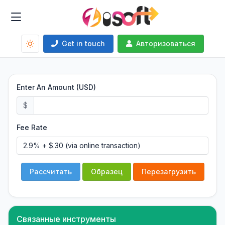
Get in touch
Авторизоваться
Enter An Amount (USD)
$
Fee Rate
Рассчитать
Образец
Перезагрузить
Связанные инструменты