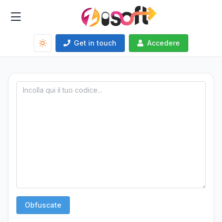
Get in touch
Accedere
Obfuscate