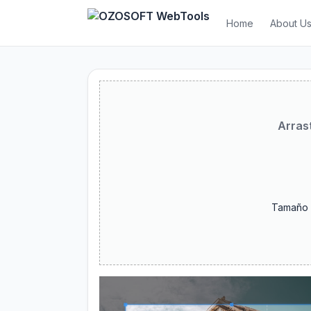
Home
About U
Arras
Tamaño 