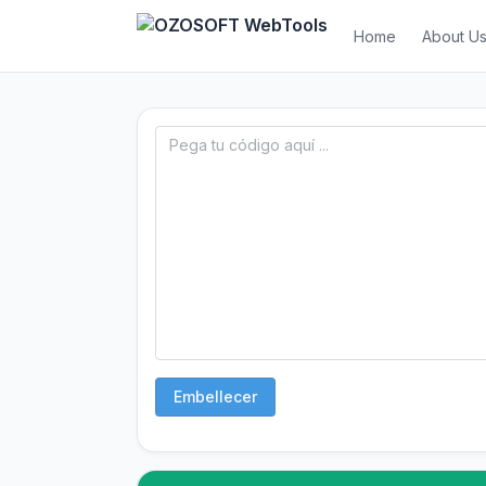
Home
About U
Embellecer