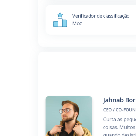
Verificador de classificação
Moz
Jahnab Bo
CEO / CO-FOU
Curta as peque
coisas. Muito
quando desist