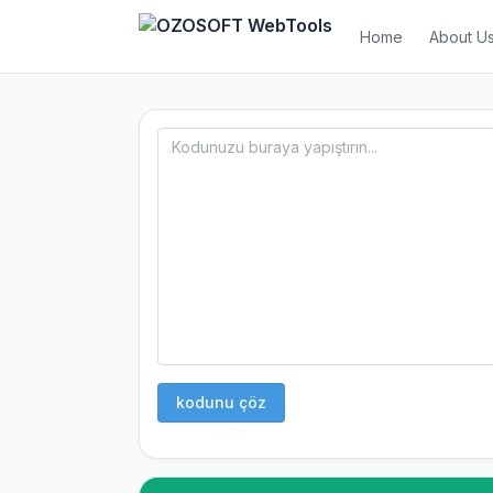
Home
About U
kodunu çöz