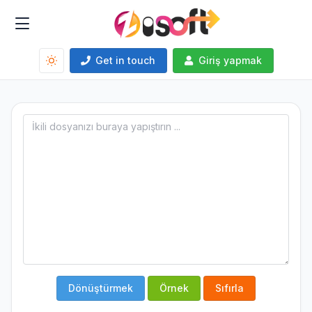
Get in touch
Giriş yapmak
Dönüştürmek
Örnek
Sıfırla