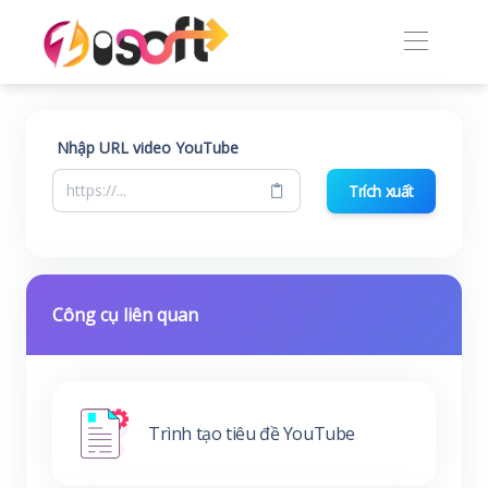
Nhập URL video YouTube
Trích xuất
Công cụ liên quan
Trình tạo tiêu đề YouTube