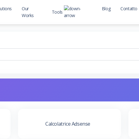
lutions
Our
Blog
Contatto
Tools
Works
Seo Tools
Web Tools
Calcolatrice Adsense