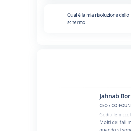
Qual è la mia risoluzione dello
schermo
Jahnab Bo
CEO / CO-FOU
Goditi le picco
Molti dei fall
quando si son